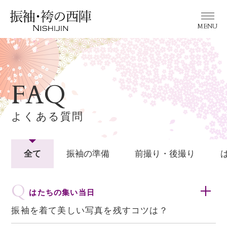
ホーム
FAQ
振袖コレクション
よくある質問
袴コレクション
プラン
全て
振袖の準備
前撮り・後撮り
ニュース & イベント
Q
はたちの集い当日
振袖を着て美しい写真を残すコツは？
よくある質問